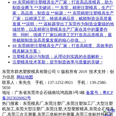
## 东莞精密注塑模具生产厂家：打造高品质模具，助力
制造业腾飞 **关键词：** 东莞，精密注塑模具，生产厂
家，高品质，制造业 **标题：** 东莞精密注塑模具生产
厂家：以精湛工艺，铸就卓越品质，赋能制造业高质量
发展 **说明：** 该标题突出了东莞作为制造业重镇的地
域优势，以及精密注塑模具生产厂家在其中的重要作
用。同时，强调了厂家以精湛工艺打造高品质模具，最
终赋能制造业高质量发展的核心价值。
>
## 东莞精密注塑模具生产厂家：打造高精度、高效率的
模具解决方案
>
注塑模具设计与制造：从理论到实践的全面解析
>
注塑模具技术革新：提升制造效率与质量的关键
>
东莞市群杰塑胶模具有限公司 © 版权所有 2019 技术支持：创
力信息
网站地图
联系人：朱先生 手机：137-1252-9921 手机：139-2580-
5650
地址：广东省东莞市企石镇南坑鸿昌路3号3栋
备案号：粤ICP
备2023026062号
热门搜索：东莞模具厂,东莞注塑厂,东莞注塑加工厂,大型注塑
机加工,东莞大型注塑厂,东莞注塑,大型塑胶模具,东莞企石模具
厂,东莞三次元测量,东莞三坐标对外测量,东莞三坐标对外检测