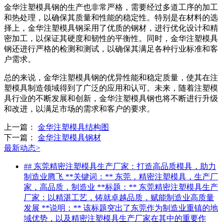
金华注塑模具钢的生产也非常严格，需要经过多道工序的加工
和热处理，以确保其质量和性能的稳定性。特别是在材料的选
择上，金华注塑模具钢采用了优质的钢材，进行优化设计和精
密加工，以保证其硬度和韧性的平衡性。同时，金华注塑模具
钢还进行严格的检测和测试，以确保其满足各种行业标准和客
户需求。
总的来说，金华注塑模具钢的优异性能和稳定质量，使其在注
塑模具制造领域得到了广泛的应用和认可。未来，随着注塑模
具行业的不断发展和创新，金华注塑模具钢也将不断进行升级
和改进，以满足市场的需求和客户的要求。
上一篇：
金华注塑模具结构图
下一篇：
金华注塑模具钢材
最新动态
>
## 东莞精密注塑模具生产厂家：打造高品质模具，助力
制造业腾飞 **关键词：** 东莞，精密注塑模具，生产厂
家，高品质，制造业 **标题：** 东莞精密注塑模具生产
厂家：以精湛工艺，铸就卓越品质，赋能制造业高质量
发展 **说明：** 该标题突出了东莞作为制造业重镇的地
域优势，以及精密注塑模具生产厂家在其中的重要作