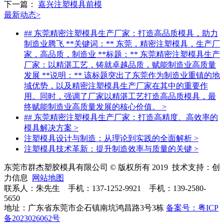
下一篇：
嘉兴注塑模具前模
最新动态
>
## 东莞精密注塑模具生产厂家：打造高品质模具，助力
制造业腾飞 **关键词：** 东莞，精密注塑模具，生产厂
家，高品质，制造业 **标题：** 东莞精密注塑模具生产
厂家：以精湛工艺，铸就卓越品质，赋能制造业高质量
发展 **说明：** 该标题突出了东莞作为制造业重镇的地
域优势，以及精密注塑模具生产厂家在其中的重要作
用。同时，强调了厂家以精湛工艺打造高品质模具，最
终赋能制造业高质量发展的核心价值。
>
## 东莞精密注塑模具生产厂家：打造高精度、高效率的
模具解决方案
>
注塑模具设计与制造：从理论到实践的全面解析
>
注塑模具技术革新：提升制造效率与质量的关键
>
东莞市群杰塑胶模具有限公司 © 版权所有 2019 技术支持：创
力信息
网站地图
联系人：朱先生 手机：137-1252-9921 手机：139-2580-
5650
地址：广东省东莞市企石镇南坑鸿昌路3号3栋
备案号：粤ICP
备2023026062号