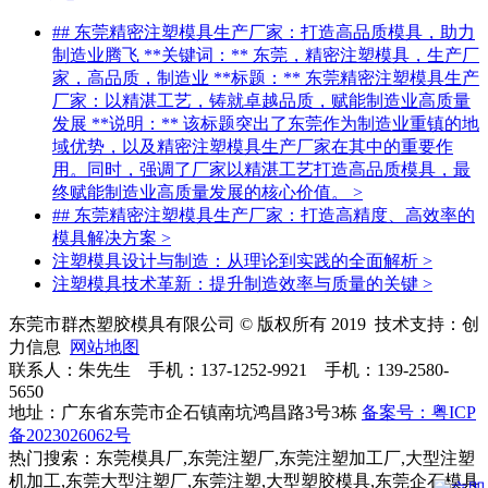
## 东莞精密注塑模具生产厂家：打造高品质模具，助力
制造业腾飞 **关键词：** 东莞，精密注塑模具，生产厂
家，高品质，制造业 **标题：** 东莞精密注塑模具生产
厂家：以精湛工艺，铸就卓越品质，赋能制造业高质量
发展 **说明：** 该标题突出了东莞作为制造业重镇的地
域优势，以及精密注塑模具生产厂家在其中的重要作
用。同时，强调了厂家以精湛工艺打造高品质模具，最
终赋能制造业高质量发展的核心价值。
>
## 东莞精密注塑模具生产厂家：打造高精度、高效率的
模具解决方案
>
注塑模具设计与制造：从理论到实践的全面解析
>
注塑模具技术革新：提升制造效率与质量的关键
>
东莞市群杰塑胶模具有限公司 © 版权所有 2019 技术支持：创
力信息
网站地图
联系人：朱先生 手机：137-1252-9921 手机：139-2580-
5650
地址：广东省东莞市企石镇南坑鸿昌路3号3栋
备案号：粤ICP
备2023026062号
热门搜索：东莞模具厂,东莞注塑厂,东莞注塑加工厂,大型注塑
机加工,东莞大型注塑厂,东莞注塑,大型塑胶模具,东莞企石模具