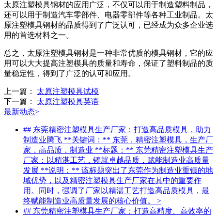
太原注塑模具钢材的应用广泛，不仅可以用于制造塑料制品，
还可以用于制造汽车零部件、电器零部件等各种工业制品。太
原注塑模具钢材的品质得到了广泛认可，已经成为众多企业选
用的首选材料之一。
总之，太原注塑模具钢材是一种非常优质的模具钢材，它的应
用可以大大提高注塑模具的质量和寿命，保证了塑料制品的质
量稳定性，得到了广泛的认可和应用。
上一篇：
太原注塑模具试模
下一篇：
太原注塑模具英语
最新动态
>
## 东莞精密注塑模具生产厂家：打造高品质模具，助力
制造业腾飞 **关键词：** 东莞，精密注塑模具，生产厂
家，高品质，制造业 **标题：** 东莞精密注塑模具生产
厂家：以精湛工艺，铸就卓越品质，赋能制造业高质量
发展 **说明：** 该标题突出了东莞作为制造业重镇的地
域优势，以及精密注塑模具生产厂家在其中的重要作
用。同时，强调了厂家以精湛工艺打造高品质模具，最
终赋能制造业高质量发展的核心价值。
>
## 东莞精密注塑模具生产厂家：打造高精度、高效率的