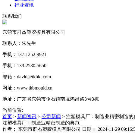
行业资讯
联系我们
东莞市群杰塑胶模具有限公司
联系人：朱先生
手机：137-1252-9921
手机：139-2580-5650
邮箱：david@tkbkl.com
网址：www.tkbmould.cn
地址：广东省东莞市企石镇南坑鸿昌路3号3栋
当前位置:
首页
>
新闻资讯
>
公司新闻
>
注塑模具厂：制造业精密制造的
注塑模具厂：制造业精密制造的典范
作者： 东莞市群杰塑胶模具有限公司 日期： 2024-11-29 09:16:5