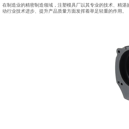
在制造业的精密制造领域，注塑模具厂以其专业的技术、精湛
动行业技术进步、提升产品质量方面发挥着举足轻重的作用。