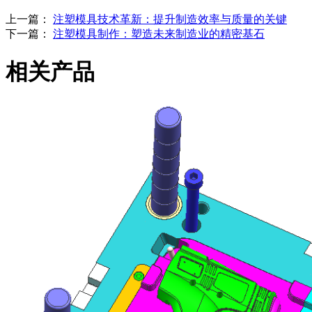
上一篇：
注塑模具技术革新：提升制造效率与质量的关键
下一篇：
注塑模具制作：塑造未来制造业的精密基石
相关产品