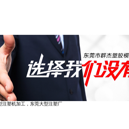
型注塑机加工，东莞大型注塑厂