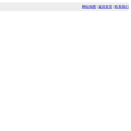
网站地图
|
返回首页
|
联系我们