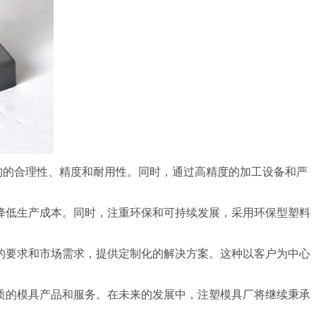
构的合理性、精度和耐用性。同时，通过高精度的加工设备和严
降低生产成本。同时，注重环保和可持续发展，采用环保型塑料
的要求和市场需求，提供定制化的解决方案。这种以客户为中心
质的模具产品和服务。在未来的发展中，注塑模具厂将继续秉承