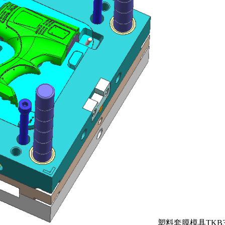
塑料套膜模具TKB3