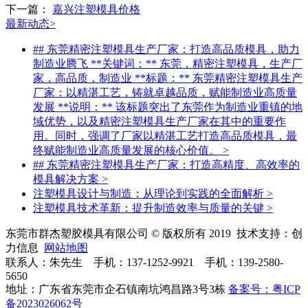
下一篇：
嘉兴注塑模具价格
最新动态
>
## 东莞精密注塑模具生产厂家：打造高品质模具，助力
制造业腾飞 **关键词：** 东莞，精密注塑模具，生产厂
家，高品质，制造业 **标题：** 东莞精密注塑模具生产
厂家：以精湛工艺，铸就卓越品质，赋能制造业高质量
发展 **说明：** 该标题突出了东莞作为制造业重镇的地
域优势，以及精密注塑模具生产厂家在其中的重要作
用。同时，强调了厂家以精湛工艺打造高品质模具，最
终赋能制造业高质量发展的核心价值。
>
## 东莞精密注塑模具生产厂家：打造高精度、高效率的
模具解决方案
>
注塑模具设计与制造：从理论到实践的全面解析
>
注塑模具技术革新：提升制造效率与质量的关键
>
东莞市群杰塑胶模具有限公司 © 版权所有 2019 技术支持：创
力信息
网站地图
联系人：朱先生 手机：137-1252-9921 手机：139-2580-
5650
地址：广东省东莞市企石镇南坑鸿昌路3号3栋
备案号：粤ICP
备2023026062号